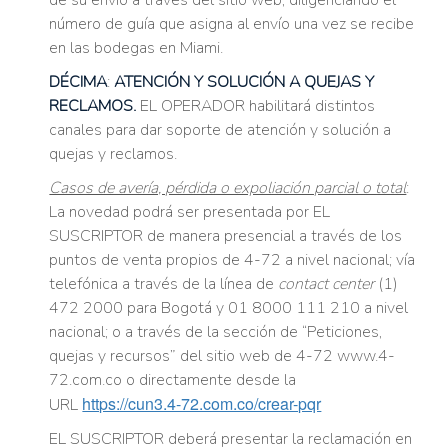
de su envío a través del sitio web, diligenciando el
número de guía que asigna al envío una vez se recibe
en las bodegas en Miami.
DÉCIMA
:
ATENCIÓN Y SOLUCIÓN A QUEJAS Y
RECLAMOS.
EL OPERADOR habilitará distintos
canales para dar soporte de atención y solución a
quejas y reclamos.
Casos de avería, pérdida o expoliación parcial o total
:
La novedad podrá ser presentada por EL
SUSCRIPTOR de manera presencial a través de los
puntos de venta propios de 4-72 a nivel nacional; vía
telefónica a través de la línea de
contact center
(1)
472 2000 para Bogotá y 01 8000 111 210 a nivel
nacional; o a través de la sección de “Peticiones,
quejas y recursos” del sitio web de 4-72 www.4-
72.com.co o directamente desde la
https://cun3.4-72.com.co/crear-pqr
URL
EL SUSCRIPTOR deberá presentar la reclamación en